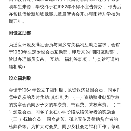
响学生来源，学校终于在1982年不得不宣告停办， 停办后
亦曾租借给新加坡低能儿童启智协会开办朝阳特别学校为
期五年。
附设互助部
为适应环境及满足会员与同乡有关福利互助之需求，会馆
于1953年决定附设会员互助部，即后来的“潮阳互助部”，
旨以办理部员庆吊、 互助、 福利等事项， 与会馆可谓相
铺相成o
设立福利股
会馆于1964年设立了福利股，以资救济贫困会员、同乡作
雪中送炭的及时救助; 其细则为: （一）资助肄业朝阳学校
的贫寒会员同乡子女的学杂费、书籍费、乘校车费。（ 二
）颁发会员、同乡子女在小学阶段成绩优异者的奖励金。
（三 ）抚恤会员、 同乡贫苦、孤老无依及赞助贫亡者的
殓葬费等。为扩大对会员、同乡及社会之福利工作，每逢