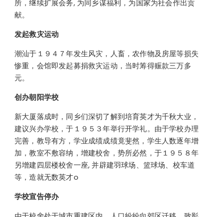
所，继续扩展会务, 为同乡谋福利，为国家为社会作出贡
献。
发起救灾运动
潮汕于１９４７年发生风灾，人畜，农作物及房屋等损失
惨重，会馆即发起募捐救灾运动，当时筹得赈款三万多
元。
创办朝阳学校
新大厦落成时，同乡们深切了解到培育英才为千秋大业，
建议兴办学校，于１９５３年举行开学礼。由于学校办理
完善，教导有方，学业成绩成绩竟斐然，学生人数逐年增
加，教室不敷容纳，增建校舍，势所必然，于１９５８年
另增建四层楼校舍一座, 并辟建羽球场、篮球场、校车道
等，造就无数英才o
学校宣告停办
由于校舍处于城市重建区内，人口纷纷向郊区迁移，致影