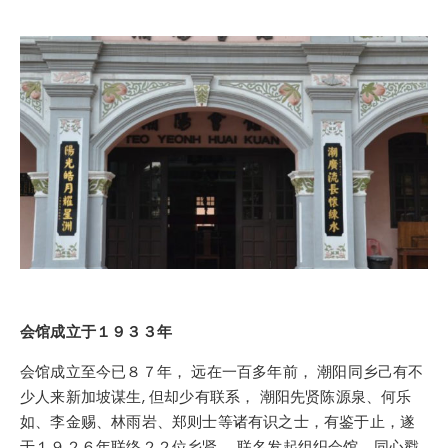
会馆成立于１９３３年
会馆成立至今已８７年， 远在一百多年前， 潮阳同乡己有不
少人来新加坡谋生, 但却少有联系， 潮阳先贤陈源泉、何乐
如、李金赐、林雨岩、郑则士等诸有识之士，有鉴于止，遂
于１９２６年联络２２位乡贤， 联名发起组织会馆，同心戳