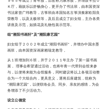
９６５年成立了青年股，后改称为康乐股，并增设卡拉Ｏ
Ｋ厅，藉娱乐以舒畅身心，更开办了书法班，由本国资深
书法家曾广纬教导，古筝班由本国知名古筝演奏家欧阳良
荣教导，以及太极班等，及后且成立了妇女组，主办各类
讲座及示范，如插花及礼物包装示范等。
组“潮阳书画轩”及“潮阳康艺园”
妇女组于２００２年成立“潮阳书画轩”，并增办中国水墨
画班，由本国资深画家赖瑞龙教导，
从１班增加到６班，并于２０１１年主办 了第一届书画
展， 理事会希望通过活动，也将年青一代带到会馆来参
与，以便将来能为会馆服务，同时建议将以上各项活动整
合为一个大组合内，更具意义，逐将后座建筑，统称为
“潮阳康艺园”，以便联络会员、同乡、亲友的感情，为会
务增添了不少活动力。
设立公德堂