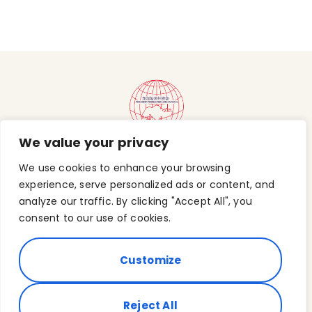
We value your privacy
Teochew Federation (Singapore)
We use cookies to enhance your browsing
391A Orchard Road
experience, serve personalized ads or content, and
#24-04/05/06 Ngee Ann City
Tower A
analyze our traffic. By clicking "Accept All", you
Singapore 238873
consent to our use of cookies.
Customize
Reject All