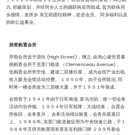
力, 积极策划，并经同乡人士的踊跃响应而组成, 旨为联络同
乡感情，发挥乡 亲互助团结精神，促进会员、 同乡福利以及
协助公益事业。
捐资购置会所
早期会所设于谐街 (High Street)，继之, 由热心诸先贤募
捐购置会所于克里门梳道 （Clemenceau Avenue)，
也购置会所旁空地，建成二层楼住屋， 成为会馆产业出租,
收入拨充会馆活动经费。 １９５０年，由于会所陈旧, 同
时将一楼会所改为三层楼大厦，并于１９５１年落成。
会馆曾于１９４１年由于日军南侵, 星马沦陷，致一切会务
活动均告停顿。１９５４年日军投降，大战结束， 自置会
所收回，会务复兴， 会务活动得以恢复，会务亦蒸蒸日
上。１９８６年, 克里门梳道被征用为中央快速公路，于１
９８８年又得另购置现有里峇峇利路门牌 ２９９号新会